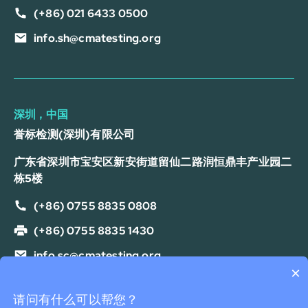
(+86) 021 6433 0500
info.sh@cmatesting.org
深圳，中国
誉标检测(深圳)有限公司
广东省深圳市宝安区新安街道留仙二路润恒鼎丰产业园二
栋5楼
(+86) 0755 8835 0808
(+86) 0755 8835 1430
info.sc@cmatesting.org
×
隐私政策
Cookie 政策
服务条款
免责声明
你们是怎么收费的呢？
请问有什么可以帮您？