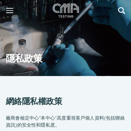
关于我们
我们的服务
最新消息
隱私政策
加入我们
环球支援
联络我们
E-Port
服务申请
工厂服务预约
網絡隱私權政策
简
繁
日
EN
廠商會檢定中心“本中心”高度重視客戶個人資料(包括聯絡
資訊)的安全性和隱私度。