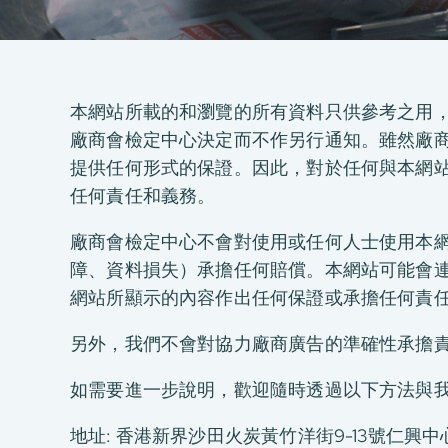
本網站所載的和瀏覽的所有資料只供參考之用
廠商會檢定中心決定而不作另行通知。雖然廠商
提供任何形式的保證。因此，對於任何與本網
任何責任和義務。
廠商會檢定中心不會對使用或任何人士使用本網
障、資料損失）承擔任何賠償。本網站可能會
網站所顯示的內容作出任何保證或承擔任何責
另外，我們不會對協力廠商廣告的準確性承擔
关于我们
我们的服务
如需要進一步說明，歡迎隨時透過以下方法與
消费品测试
地址: 香港新界沙田火炭黃竹洋街9-13號仁興中心