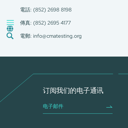
绿色环保服务
工厂服务
電話: (852) 2698 81
认证与评价服务
傳真: (852) 2695 4177
CMA+
最新消息
電郵:
info@cmatesting.org
加入我们
环球支援
联络我们
E-Port
服务申请
工厂服务预约
订阅我们的电子通讯