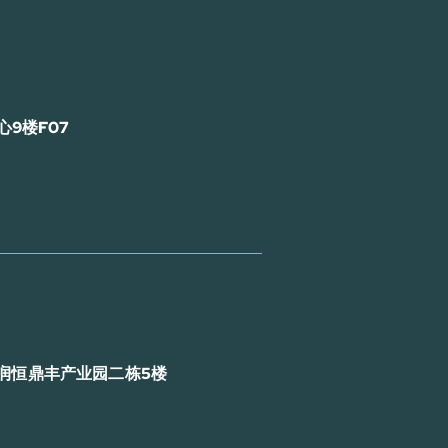
9楼F07
润恒鼎丰产业园二栋5楼