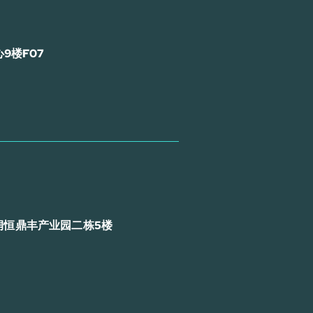
9楼F07
润恒鼎丰产业园二栋5楼