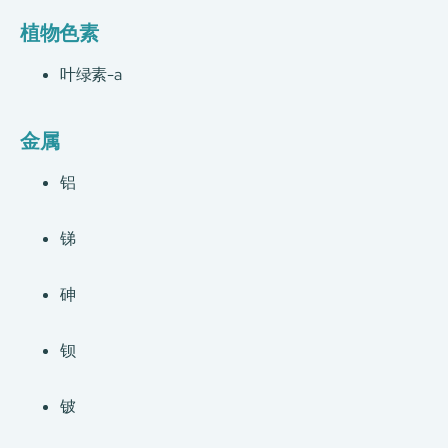
植物色素
叶绿素-a
金属
铝
锑
砷
钡
铍