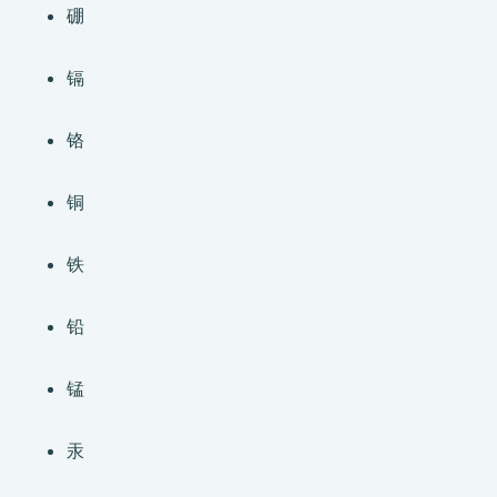
硼
镉
铬
铜
铁
铅
锰
汞