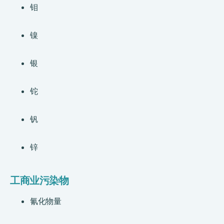
钼
镍
银
铊
钒
锌
工商业污染物
氰化物量