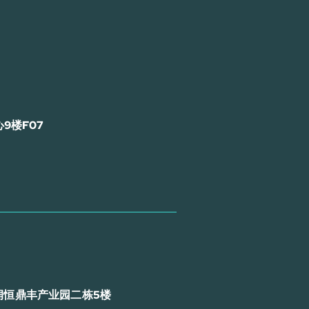
9楼F07
润恒鼎丰产业园二栋5楼