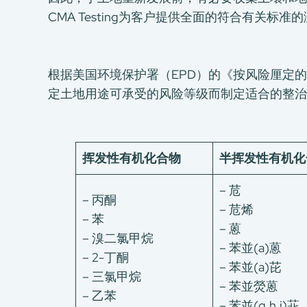
CMA Testing为客户提供全面的符合有关标准
根据美国环境保护署（EPD）的《按风险厘定的
定土地用途可承受的风险等级而制定适合的整治程
挥发性有机化合物
半挥发性有机化
– 苊
– 丙酮
– 苊烯
– 苯
– 蒽
– 溴二氯甲烷
– 苯並(a)蒽
– 2-丁酮
– 苯並(a)芘
– 三氯甲烷
– 苯並熒蒽
– 乙苯
– 苯並(g,h,i)苝