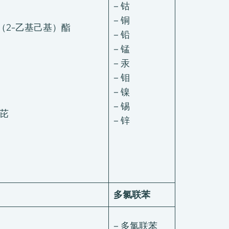
– 钴
– 铜
（2-乙基己基）酯
– 铅
– 锰
– 汞
– 钼
– 镍
– 锡
)芘
– 锌
多氯联苯
– 多氯联苯