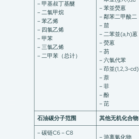
– 甲基叔丁基醚
– 苯並熒蒽
– 二氯甲烷
– 鄰苯二甲酸二
– 苯乙烯
– 䓛
– 四氯乙烯
– 二苯並(a,h)蒽
– 甲苯
– 熒蒽
关于我们
– 三氯乙烯
– 芴
我们的服务
– 二甲苯（总计）
– 六氯代苯
CMA+ 跨洋引擎
– 茚並(1,2,3-cd
消费品测试
– 萘
绿色环保服务
– 菲
工厂服务
– 酚
认证与评价服务
– 芘
「A+」标签
最新消息
石油碳分子范围
其他无机化合物
加入我们
– 碳链C6 – C8
环球支援
– 游离氰化物