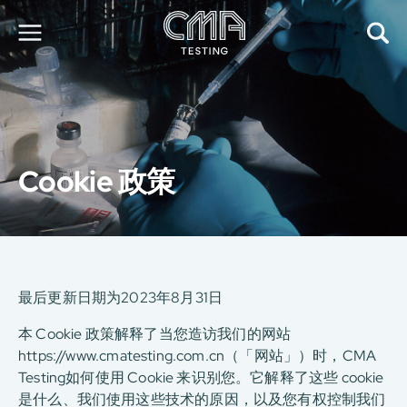
关于我们
我们的服务
最新消息
Cookie 政策
加入我们
环球支援
联络我们
E-Port
服务申请
工厂服务预约
最后更新日期为2023年8月31日
本 Cookie 政策解释了当您造访我们的网站
简
繁
日
EN
https://www.cmatesting.com.cn（「网站」）时，CMA
Testing如何使用 Cookie 来识别您。它解释了这些 cookie
是什么、我们使用这些技术的原因，以及您有权控制我们