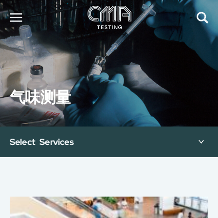
关于我们
我们的服务
最新消息
气味测量
加入我们
环球支援
联络我们
E-Port
Select Services
服务申请
工厂服务预约
简
繁
日
EN