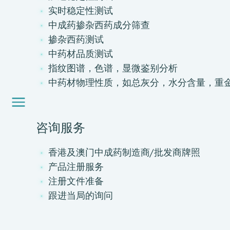
实时稳定性测试
关于我们
中成药掺杂西药成分筛查
我们的服务
掺杂西药测试
消费品测试
中药材品质测试
绿色环保服务
指纹图谱，色谱，显微鉴别分析
工厂服务
中药材物理性质，如总灰分，水分含量，重
认证与评价服务
CMA+
最新消息
咨询服务
加入我们
环球支援
香港及澳门中成药制造商/批发商牌照
联络我们
产品注册服务
E-Port
注册文件准备
服务申请
跟进当局的询问
工厂服务预约