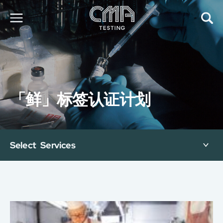
关于我们
我们的服务
最新消息
「鲜」标签认证计划
加入我们
环球支援
联络我们
E-Port
Select Services
服务申请
工厂服务预约
简
繁
日
EN