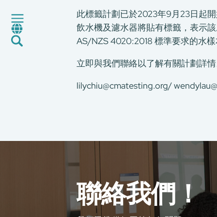
認證與評價服務
此標籤計劃已於2023年9月23
CMA+
飲水機及濾水器將貼有標籤，表示該
最新消息
AS/NZS 4020:2018 標準
加入我們
環球支援
立即與我們聯絡以了解有關計劃詳情
聯絡我們
lilychiu@cmatesting.org
/
wendylau@
E-Port
服務申請
工廠服務預約
聯絡我們！