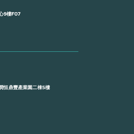
9樓F07
潤恒鼎豐產業園二棟5樓