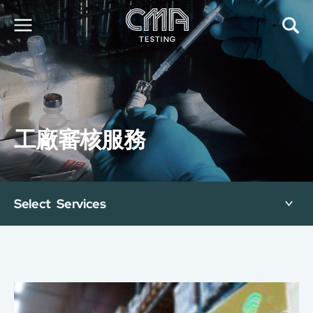
關於我們
我們的服務
最新消息
工廠審核服務
加入我們
環球支援
聯絡我們
E-Port
Select Services
服務申請
工廠服務預約
简
繁
日
EN