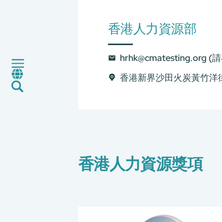
CMA+ 跨洋引擎
消費品測試
香港人力資源部
綠色環保服務
工廠服務
hrhk@cmatesting.org
(
認證與評價服務
「A+」標簽
香港新界沙田火炭黃竹洋街9
最新消息
加入我們
環球支援
聯絡我們
E-Port
服務申請
香港人力資源獎項
工廠服務預約