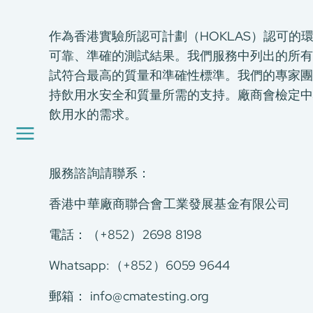
關於我們
我們的服務
作為香港實驗所認可計劃（HOKLAS）認可的環
可靠、準確的測試結果。我們服務中列出的所有測
消費品測試
試符合最高的質量和準確性標準。我們的專家團
綠色環保服務
持飲用水安全和質量所需的支持。廠商會檢定中
工廠服務
飲用水的需求。
認證與評價服務
CMA+
最新消息
服務諮詢請聯系：
加入我們
環球支援
香港中華廠商聯合會工業發展基金有限公司
聯絡我們
電話：（+852）2698 8198
E-Port
服務申請
Whatsapp:（+852）6059 9644
工廠服務預約
郵箱：
info@cmatesting.org