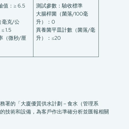
值：≥ 6.5
測試參數：驗收標準
大腸桿菌（菌落/100毫
毫克/公
升）：0
 1.5
異養菌平皿計數（菌落/毫
導率（微秒/厘
升）：≤20
務署的「大廈優質供水計劃－食水（管理系
的技術和設備，為客戶作出準確分析並匯報相關