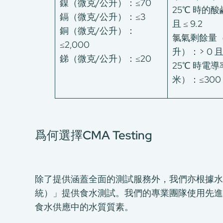
鎳（微克/公升）：≤70
25℃ 時的酸鹼
鎘（微克/公升）：≤3
且 ≤ 9.2
銅（微克/公升）：
氯氣剩餘量（
≤2,000
升）：> 0 且 ≤
銻（微克/公升）：≤20
25℃ 時電
米）：≤300
爲何選擇CMA Testing
除了提供涵蓋全面的測試服務外，我們亦根據水
統）」提供食水測試。我們的專業團隊使用先進
食水供應中的水質質素。