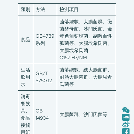
類別
方法
檢測項目
菌落總數、大腸菌群、黴
菌酵母菌、沙門氏菌、金
GB4789
黃色葡萄球菌、副溶血性
食品
系列
弧菌等、大腸埃希氏菌、
大腸埃希氏菌
O157:H7/NM
生活
菌落總數、總大腸菌群、
GB/T
飲用
耐熱大腸菌群、大腸埃希
5750.12
水
氏菌等
消毒
餐飲
具、
GB
大腸菌群、沙門氏菌等
食品
14934
接觸
用紙