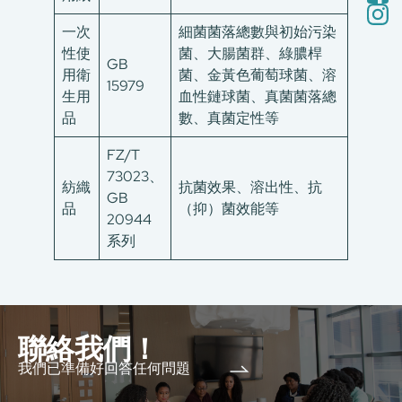
一次
細菌菌落總數與初始污染
性使
菌、大腸菌群、綠膿桿
GB
用衛
菌、金黃色葡萄球菌、溶
15979
生用
血性鏈球菌、真菌菌落總
品
數、真菌定性等
FZ/T
73023、
紡織
抗菌效果、溶出性、抗
GB
品
（抑）菌效能等
20944
系列
聯絡我們！
我們已準備好回答任何問題