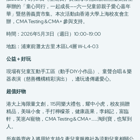
舉辦的「童心同行，一起成長——六一兒童節親子愛心嘉年
華」暨慈善義賣市集。本次活動由香港大學上海校友會主
辦，CMA Testing & CMA+ 參與支持。
時間：2026年5月31日（週日）10:00-19:00
地點：浦東前灘太古里 木區L4層 W-L4-03
公益＋好玩
現場有兒童互動手工區（動手DIY小作品）、童聲合唱＆樂
器表演（慈善機構精彩演出），邊玩邊傳遞愛心。
超值好物
港大上海限量文創，115同樂大禮包，耀中小虎，校友捐贈
精品，美味小食，手打檸檬茶，健康蔬果，李錦記，富臨
軒，芙崽AI寵物，CMA Testing & CMA+……淘到寶，也幫到
人。
所有義賣收入將用於支持久牽兒童服務社為流動兒童相關公