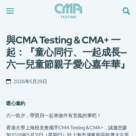
與CMA Testing & CMA+ 一
關於我們
我們的服務
起：『童心同行、一起成長—
最新消息
六一兒童節親子愛心嘉年華』
加入我們
環球支援
聯絡我們
2026年5月29日
E-Port
服務申請
工廠服務預約
暖心邀約
简
繁
日
EN
六一前夕，帶寶貝一起來做件有意義的事吧！
香港大學上海校友會攜手CMA Testing & CMA+，誠邀您參
加2026年5月31日（星期日）於上海市浦東新區前灘太古里