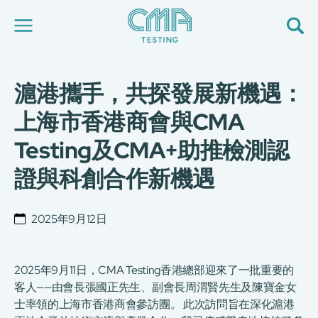
滬港攜手，共探發展新機遇：
關於我們
我們的服務
上海市香港商會與CMA
最新消息
Testing及CMA+助推檢測認
加入我們
環球支援
證與科創合作新機遇
聯絡我們
E-Port
服務申請
2025年9月12日
工廠服務預約
简
繁
日
EN
2025年9月11日，CMA Testing香港總部迎來了一批重要的
客人——由會長張國正先生、副會長周渭賢先生及陳寶金女
士率領的上海市香港商會參訪團。 此次訪問旨在深化滬港