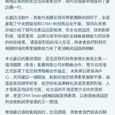
兩地企業的技術交流與產業合作，我司倍感榮幸地接待了參
訪團一行。
在參訪活動中，商會代表團在我司專業團隊的陪同下，全面
參觀了中央實驗室和CMA+科技商品化平臺。 我司向來賓
詳細介紹了我司在產品品質檢測、安全合規認證、技術創新
對接、場景運用、品牌出海等領域的全鏈條服務能力與深厚
的科技積累。 通過面對面的深入交流，商會會員們對我司
相關領域的專業服務能力有了更清晰的認識和瞭解。
本次參訪的重磅環節，是見證我司與商會傑出會員企業——
瓏璟國際（香港）集團有限公司的戰略合作。 雙方在現場
正式簽署了低空經濟戰略合作協定。 未來將以香港為中
心，共同建設一個開放、創新的低空經濟產業服務平臺，涵
蓋政策與標準研發、低空技術成果轉化及場景應用對接、人
才發展及培訓等方面。 此次簽約不僅是雙方合作的里程
碑，更是CMA Testing積極賦能新興產業、以創新檢測認證
科技推動經濟發展的又一實踐。
整個參訪過程氣氛熱烈，交流踴躍。 商會會員們就各自關