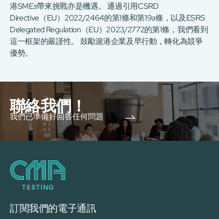
港SMEs帶來挑戰亦是機遇。 通過引用CSRD
Directive（EU）2022/2464的第1條和第19a條，以及ESRS
Delegated Regulation（EU）2023/2772的第1條，我們看到
這一框架的嚴謹性。 鼓勵滬港企業及早行動，轉化為競爭
優勢。
聯絡我們！
我們已準備好回答任何問題
訂閱我們的電子通訊