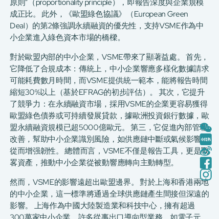
原則”（proportionality principle），即報告深度與企業規模
成正比。 此外，《歐盟綠色協議》（European Green
Deal）的第2條強調永續融資的優先性，支持VSME作為中
小企業進入綠色資本市場的橋樑。
對於歐盟內部的中小企業，VSME帶來了顯著益處。 首先，
它降低了合規成本：傳統上，中小企業響應多樣化數據請求
可能耗費數月時間，而VSME提供統一範本，能將報告時間
縮短30%以上（基於EFRAG的初步評估）。 其次，它提升
了競爭力：在永續融資市場，採用VSME的企業更容易獲得
歐盟綠色債券或可持續發展貸款，據歐洲投資銀行數據，歐
盟永續融資規模已超5000億歐元。 第三，它促進內部管理
改善，幫助中小企業識別風險，如供應鏈中斷或氣候影響，
從而增强韌性。 總體而言，VSME不僅是報告工具，更是戰
畧資產，推動中小企業從被動響應轉向主動轉型。
然而，VSME的影響遠超出歐盟邊界。 對於上海和香港兩地
的中小企業，這一標準將通過全球供應鏈產生間接但深遠的
影響。 上海作為中國大陸製造業和科技中心，擁有超過
300萬家中小企業，許多從事出口導向型業務，如電子元