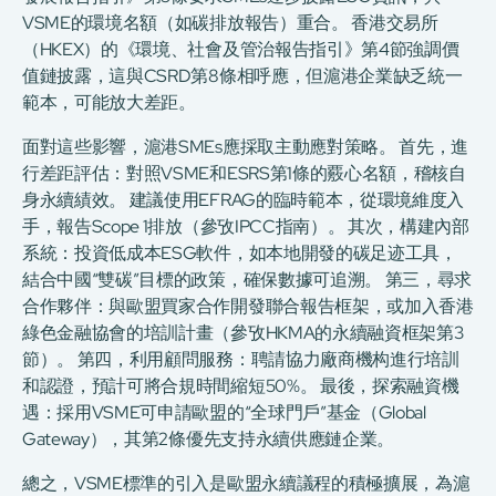
VSME的環境名額（如碳排放報告）重合。 香港交易所
（HKEX）的《環境、社會及管治報告指引》第4節強調價
值鏈披露，這與CSRD第8條相呼應，但滬港企業缺乏統一
範本，可能放大差距。
面對這些影響，滬港SMEs應採取主動應對策略。 首先，進
行差距評估：對照VSME和ESRS第1條的覈心名額，稽核自
身永續績效。 建議使用EFRAG的臨時範本，從環境維度入
手，報告Scope 1排放（參攷IPCC指南）。 其次，構建內部
系統：投資低成本ESG軟件，如本地開發的碳足迹工具，
結合中國“雙碳”目標的政策，確保數據可追溯。 第三，尋求
合作夥伴：與歐盟買家合作開發聯合報告框架，或加入香港
綠色金融協會的培訓計畫（參攷HKMA的永續融資框架第3
節）。 第四，利用顧問服務：聘請協力廠商機构進行培訓
和認證，預計可將合規時間縮短50%。 最後，探索融資機
遇：採用VSME可申請歐盟的“全球門戶”基金（Global
Gateway），其第2條優先支持永續供應鏈企業。
總之，VSME標準的引入是歐盟永續議程的積極擴展，為滬