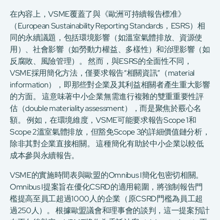
在內容上，VSME覆蓋了與《歐洲可持續報告標准》
（European Sustainability Reporting Standards，ESRS）相
同的永續議題，包括環境影響（如溫室氣體排放、資源使
用）、社會影響（如勞動力權益、多樣性）和治理影響（如
反腐敗、風險管理）。 然而，與ESRS的全面性不同，
VSME採用簡化方法，僅要求報告“相關資訊”（material
information），即那些對企業及其利益相關者產生重大影響
的方面。 這意味著中小企業無需進行複雜的雙重重要性評
估（double materiality assessment），而是聚焦於覈心名
額。 例如，在環境維度，VSME可能要求報告Scope 1和
Scope 2溫室氣體排放，但豁免Scope 3的詳細價值鏈分析，
除非其對企業直接相關。 這種簡化有助於中小企業以較低
成本參與永續報告。
VSME的實施時間表與歐盟的Omnibus I簡化包密切相關。
Omnibus I提案旨在優化CSRD的適用範圍，將強制報告門
檻提高至員工超過1000人的企業（原CSRD門檻為員工超
過250人）。 根據歐盟議會和理事會的談判，這一提案預計