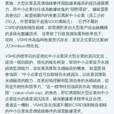
實施，大型企業及其價值鏈夥伴面臨越來越高的資訊披露壓
力，而中小企業往往成為數據收集的“弱勢環節”。 據歐盟委
員會估計，歐盟範圍內約有數百萬家中小企業（員工少於
250人，年營業額不超過5000萬歐元），它們不屬於
CSRD的強制報告範疇，卻需應對來自大型客戶或金融機構
的多樣化數據請求。 這導致了行政負擔加重和效率低下。
現時，VSME作為臨時推薦形式存在，直至正式委託法案納
入Omnibus I簡化包。
VSME的標準目的是簡化中小企業與大型企業的資訊交流，
提供一個自願的、簡化的報告框架，幫助中小企業提升永續
績效監測能力，並改善其獲取永續融資的機會。 歐盟委員
會強調：“中小企業也可自願報告永續資訊，以改善其獲取
永續融資的能力，並更好地理解和監測自身的永續績效，從
而提升韌性和競爭力。”這一標準特別強調其作為“價值鏈上
限”（value-chain cap）的角色，即它將限制大型企業向中小
企業提出的過度資訊請求，確保數據要求標準化且合理。
通過這一機制，VSME旨在保護不屬於CSRD強制報告範疇
的中小企業免受價值鏈夥伴的過度數據需求。