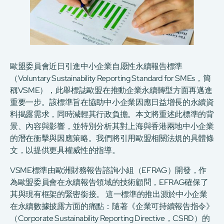
歐盟委員會近日引進中小企業自愿性永續報告標準
（Voluntary Sustainability Reporting Standard for SMEs，簡
稱VSME），此舉標誌歐盟在推動企業永續轉型方面再邁進
重要一步。該標準旨在協助中小企業因應日益增長的永續資
料揭露需求，同時減輕其行政負擔。本文將重述此標準的背
景、內容與影響，並特別分析其對上海與香港兩地中小企業
的潛在衝擊與因應策略。我們將引用歐盟相關法規的具體條
文，以提供更具權威性的指導。
VSME標準由歐洲財務報告諮詢小組（EFRAG）開發，作
為歐盟委員會在永續報告領域的技術顧問，EFRAG確保了
其與現有框架的緊密銜接。 這一標準的推出源於中小企業
在永續數據披露方面的痛點：隨著《企業可持續報告指令》
（Corporate Sustainability Reporting Directive，CSRD）的