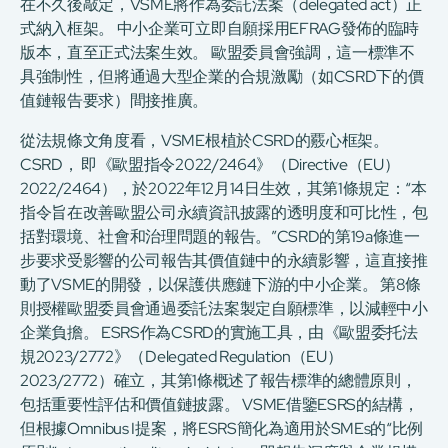
在不久後敲定，VSME將作為委託法案（delegated act）正
式納入框架。 中小企業可立即自願採用EFRAG發佈的臨時
版本，直至正式法案生效。 歐盟委員會強調，這一標準不
具強制性，但將通過大型企業的合規激勵（如CSRD下的價
值鏈報告要求）間接推廣。
從法規條文角度看，VSME根植於CSRD的覈心框架。
CSRD， 即《歐盟指令2022/2464》（Directive（EU）
2022/2464），於2022年12月14日生效，其第1條規定：“本
指令旨在改善歐盟公司永續資訊披露的透明度和可比性，包
括對環境、社會和治理問題的報告。”CSRD的第19a條進一
步要求受影響的公司報告其價值鏈中的永續影響，這直接推
動了VSME的開發，以保護供應鏈下游的中小企業。 第8條
則授權歐盟委員會通過委託法案製定自願標準，以減輕中小
企業負擔。 ESRS作為CSRD的實施工具，由《歐盟委托法
規2023/2772》（Delegated Regulation（EU）
2023/2772）確立，其第1條概述了報告標準的總體原則，
包括重要性評估和價值鏈披露。 VSME借鑒ESRS的結構，
但根據Omnibus I提案，將ESRS簡化為適用於SMEs的“比例