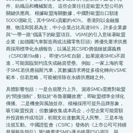
件、紡織品和機械製造。 這些企業往往是歐盟大型公司的
關鍵供應商。 根據歐盟海關數據，中國對歐盟出口額達
5000億歐元，其中SMEs貢獻約40%。 香港則以金融服
務、物流和貿易為主，中小企業占比高達98%，許多企業參
與“一帶一路”倡議下的歐盟項目。 VSME的引入意味著歐盟
企業（如德國汽車製造商或法國零售巨頭）將優先要求供應
商採用標準化永續報告，以滿足其CSRD價值鏈披露義務
（CSRD第19a條）。 即使VSME自願，如果滬港SMEs不跟
進，可能面臨契约流失或融資壁壘。 例如，一家上海的電
子SME若供應福斯汽車，其數據請求將從多樣化轉向VSME
範本，但若忽略，可能被排除在永續供應鏈之外。
具體影響包括：一是合規壓力上升。 滬港SMEs需應對歐盟
的“間接強制”，類似於“布魯塞爾效應”，即歐盟標準全球化
傳播。 二是機會與風險並存。 積極採用可提升品牌形象，
吸引歐盟投資； 但數據收集成本高企，小型企業可能需額
外投資軟件或培訓，初期支出達數萬元人民幣。 三是本地
法規互動。 中國證監會（CSRC）發佈的《上市公司可持續
發展報告指引》第5條要求SMEs逐步披露ESG資訊，與