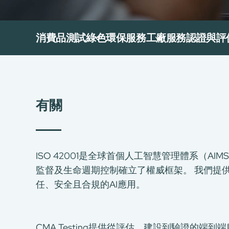
消費品測試
綠色環保服務
工廠服務
認證與評
有關
ISO 42001是全球首個人工智慧管理體系（A
監督及生命週期控制確立了權威框架。 我們提
任、安全且合規的AI應用。
CMA Testing提供從評估、建設到驗證的端