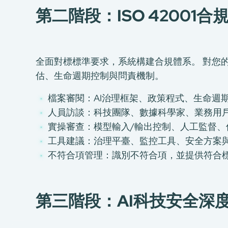
第二階段：ISO 42001
全面對標標準要求，系統構建合規體系。 對您
估、生命週期控制與問責機制。
檔案審閱：AI治理框架、政策程式、生命週
人員訪談：科技團隊、數據科學家、業務用
實操審查：模型輸入/輸出控制、人工監督、
關於我們
工具建議：治理平臺、監控工具、安全方案
我們的服務
不符合項管理：識別不符合項，並提供符合
消費品測試
綠色環保服務
第三階段：AI科技安全深
工廠服務
認證與評價服務