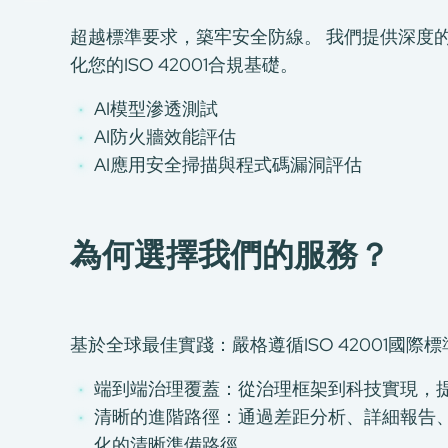
CMA+
最新消息
超越標準要求，築牢安全防線。 我們提供深度
加入我們
化您的ISO 42001合規基礎。
環球支援
AI模型滲透測試
聯絡我們
AI防火牆效能評估
E-Port
AI應用安全掃描與程式碼漏洞評估
服務申請
工廠服務預約
為何選擇我們的服務？
基於全球最佳實踐：嚴格遵循ISO 42001國際
端到端治理覆蓋：從治理框架到科技實現，
清晰的進階路徑：通過差距分析、詳細報告
化的清晰準備路徑。