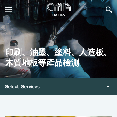
關於我們
我們的服務
最新消息
印刷、油墨、塗料、人造板、
加入我們
環球支援
木質地板等產品檢測
聯絡我們
E-Port
服務申請
工廠服務預約
Select Services
简
繁
日
EN