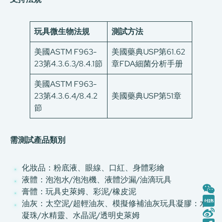
玩具微生物法規
測試方法
美國ASTM F963-
美國藥典USP第61.62
23第4.3.6.3/8.4.1節
章FDA細菌分析手册
美國ASTM F963-
23第4.3.6.4/8.4.2
美國藥典USP第51章
節
需測試產品類別
化妝品：粉底液、眼線、口紅、身體彩繪
液體：泡泡水/泡泡機、液體沙漏/油滴玩具
膏體：玩具史萊姆、彩泥/橡皮泥
油灰：太空泥/超輕油灰、模擬修補油灰玩具凝膠：水
凝珠/水精靈、水晶泥/透明史萊姆