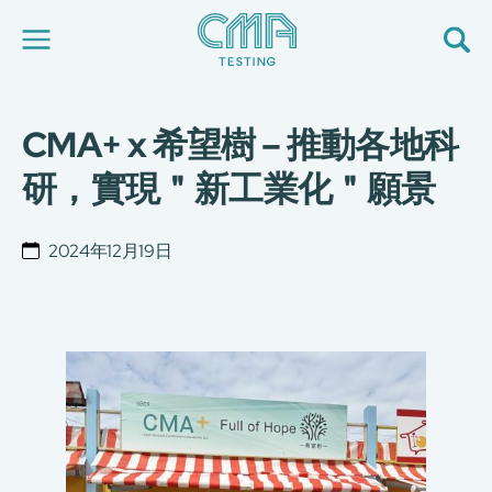
CMA+ x 希望樹 – 推動各地科
關於我們
我們的服務
研，實現＂新工業化＂願景
最新消息
加入我們
環球支援
2024年12月19日
聯絡我們
E-Port
服務申請
工廠服務預約
简
繁
日
EN