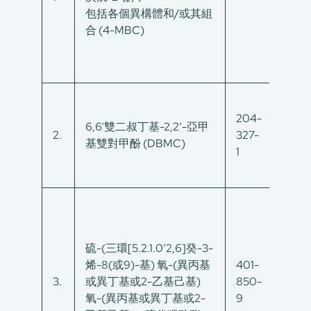
包括各個異構體和/或其組
合 (4-MBC)
204-
6,6’雙二叔丁基-2,2′-亞甲
2.
327-
119-4
基雙對甲酚 (DBMC)
1
硫-(三環[5.2.1.0’2,6]癸-3-
烯-8(或9)-基) 氧-(異丙基
401-
2558
3.
或異丁基或2-乙基己基)
850-
94-8
氧-(異丙基或異丁基或2-
9