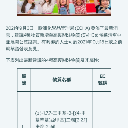
2021年9月3日，歐洲化學品管理局 (ECHA) 發佈了最新消
息，建議4種物質新增至高度關注物質 (SVHCs) 候選清單中
並展開公眾諮詢。有興趣的人士可於2021年10月18日或之前
就草議發表意見。
下表列出最新建議的4種高度關注物質及其屬性:
编
EC
CAS
物質名稱
號
號碼
碼
(±)-1,7,7-三甲基-3-[(4-甲
基苯基)亞甲基]二環[2.2.1]
1
庚烷-2-酮，
–
–