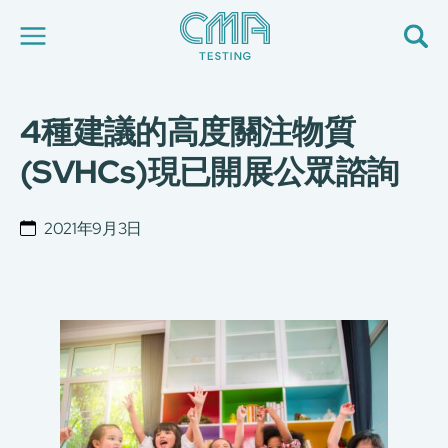
4種建議的高度關注物質
關於我們
我們的服務
(SVHCs)現已開展公眾諮詢
最新消息
加入我們
環球支援
2021年9月3日
聯絡我們
E-Port
服務申請
工廠服務預約
简
繁
日
EN