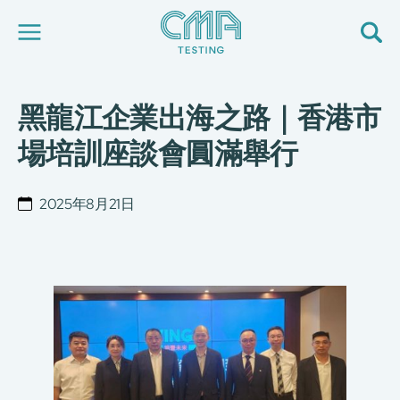
黑龍江企業出海之路｜香港市
關於我們
我們的服務
場培訓座談會圓滿舉行
最新消息
加入我們
環球支援
2025年8月21日
聯絡我們
E-Port
服務申請
工廠服務預約
简
繁
日
EN