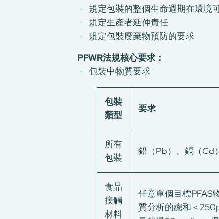
規定包裝的整個生命週期在環境
規定生產者延伸責任
規定包裝廢棄物預防的要求
PPWR
法規核心要求：
包裝中物質要求
包裝
要求
類型
所有
鉛（Pb）、鎘（Cd）
包裝
食品
任意單個目標PFAS
接觸
質分析的總和＜250p
材料