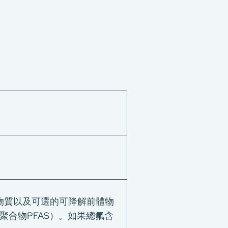
AS物質以及可選的可降解前體物
括聚合物PFAS）。如果總氟含