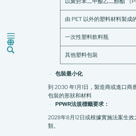
以聚對苯二甲酸乙二醇酯 （P
消費品測試
綠色環保服務
由 PET 以外的塑料材料製
工廠服務
認證與評價服務
一次性塑料飲料瓶
CMA+
最新消息
其他塑料包裝
加入我們
環球支援
聯絡我們
包裝最小化
E-Port
到 2030 年1月1日，製造商或
服務申請
包裝的形狀和材料
工廠服務預約
PPWR
法規標籤要求：
2028年8月12日或根據實施法案
類。