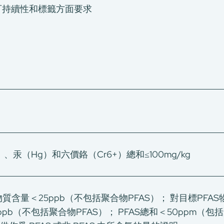
可持續性和標籤方面要求
、汞（Hg）和六價鉻（Cr6+）總和≤100mg/kg
物質含量＜25ppb（不包括聚合物PFAS）； 對目標PF
pb（不包括聚合物PFAS）； PFAS總和＜50ppm（包