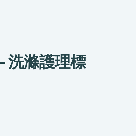
品 – 洗滌護理標