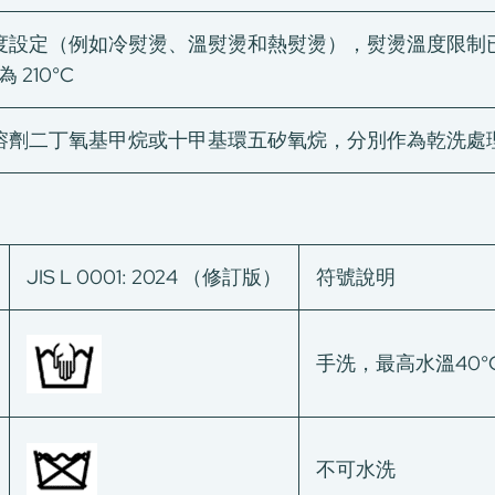
設定（例如冷熨燙、溫熨燙和熱熨燙），熨燙溫度限制已提
 210°C
劑二丁氧基甲烷或十甲基環五矽氧烷，分別作為乾洗處理 P
JIS L 0001: 2024 （修訂版）
符號說明
手洗，最高水溫40°
不可水洗