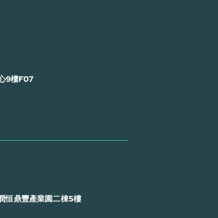
9樓F07
潤恒鼎豐產業園二棟5樓