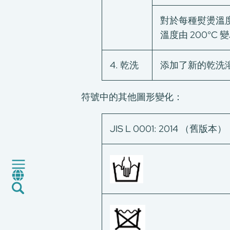
對於每種熨燙溫度
溫度由 200°C 變為
4. 乾洗
添加了新的乾洗溶
關於我們
我們的服務
符號中的其他圖形變化：
消費品測試
綠色環保服務
JIS L 0001: 2014 （舊版本）
工廠服務
認證與評價服務
CMA+
最新消息
加入我們
環球支援
聯絡我們