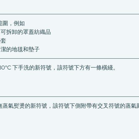
範圍，例如
不可拆卸的罩蓋紡織品
墊套
清潔的地毯和墊子
30°C 下手洗的新符號，該符號下方有一條橫綫。
無蒸氣熨燙的新符號，該符號下側附帶有交叉符號的蒸氣