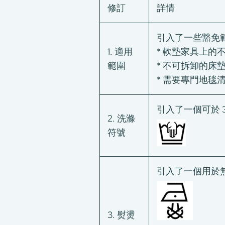
修訂
詳情
引入了一些豁免
1. 適用
* 軟墊家具上的
範圍
* 不可拆卸的床
* 需要專門地毯
引入了一個可於 
2. 洗滌
符號
引入了一個用於
3. 熨燙