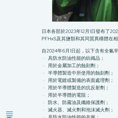
日本各部於2023年12月1日發布了
PFHxS及其鹽類和其同質異構體在相
自2024年6月1日起，以下含有全
具防水防油性能的紡織品；
用於金屬加工的蝕刻劑；
關於我們
半導體製造中所使用的蝕刻劑；
我們的服務
用於電鍍或製備的表面處理劑；
消費品測試
用於半導體製造的抗反射劑；
綠色環保服務
用於半導體的電阻；
工廠服務
防水、防霧油及纖維保護劑；
認證與評價服務
滅火器、滅火劑和泡沫滅火劑；
CMA+
具防水防油性能的衣服；