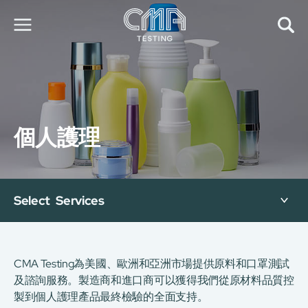
關於我們
我們的服務
最新消息
個人護理
加入我們
環球支援
聯絡我們
E-Port
Select Services
服務申請
工廠服務預約
简
繁
日
EN
CMA Testing為美國、歐洲和亞洲市場提供原料和口罩測試
及諮詢服務。製造商和進口商可以獲得我們從原材料品質控
製到個人護理產品最終檢驗的全面支持。