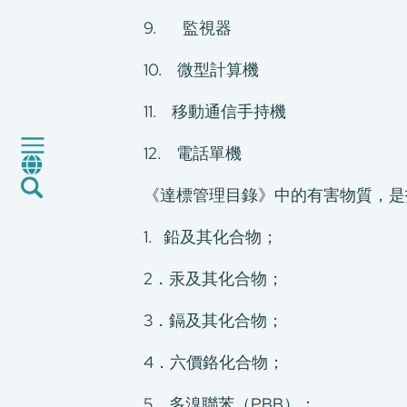
我們的服務
9. 監視器
消費品測試
10. 微型計算機
綠色環保服務
工廠服務
11. 移動通信手持機
認證與評價服務
CMA+
12. 電話單機
最新消息
《達標管理目錄》中的有害物質，是
加入我們
環球支援
1. 鉛及其化合物；
聯絡我們
2．汞及其化合物；
E-Port
服務申請
3．鎘及其化合物；
工廠服務預約
4．六價鉻化合物；
5．多溴聯苯（PBB）；