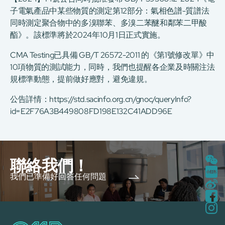
子電氣產品中某些物質的測定第12部分：氣相色譜-質譜法
同時測定聚合物中的多溴聯苯、多溴二苯醚和鄰苯二甲酸
酯》。該標準將於2024年10月1日正式實施。
CMA Testing已具備 GB/T 26572-2011 的《第1號修改單》中
10項物質的測試能力，同時，我們也提醒各企業及時關注法
規標準動態，提前做好應對，避免違規。
公告詳情：
https://std.sacinfo.org.cn/gnoc/queryInfo?
id=E2F76A3B449808FD198E132C41ADD96E
聯絡我們！
我們已準備好回答任何問題