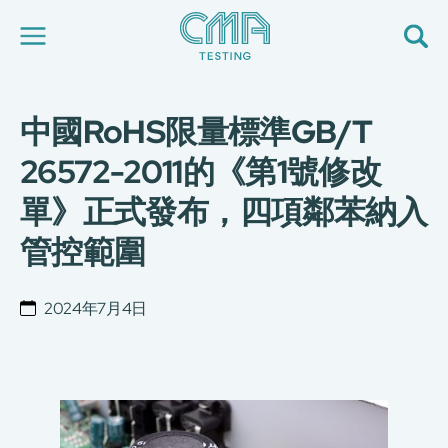
中國RoHS限量標準GB/T
關於我們
我們的服務
26572-2011的《第1號修改
最新消息
單》正式發布，四項鄰苯納入
加入我們
環球支援
管控範圍
聯絡我們
E-Port
服務申請
2024年7月4日
工廠服務預約
简
繁
日
EN