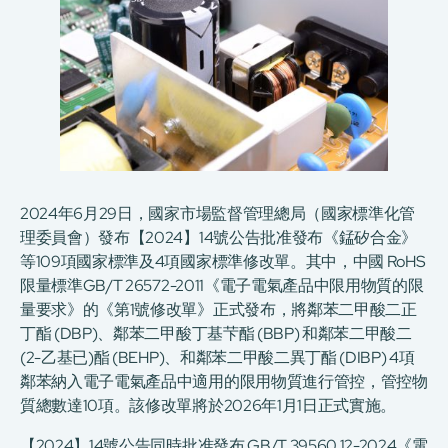
2024年6月29日，國家市場監督管理總局（國家標準化管
理委員會）發布【2024】14號公告批准發布《錳矽合金》
等109項國家標準及4項國家標準修改單。其中，中國 RoHS
限量標準GB/T 26572-2011《電子電氣產品中限用物質的限
量要求》的《第1號修改單》正式發布，將鄰苯二甲酸二正
丁酯 (DBP)、鄰苯二甲酸丁基芐酯 (BBP) 和鄰苯二甲酸二
(2-乙基已)酯 (BEHP)、和鄰苯二甲酸二異丁酯 (DIBP) 4項
鄰苯納入電子電氣產品中適用的限用物質進行管控，管控物
質總數達10項。該修改單將於2026年1月1日正式實施。
【2024】14號公告同時批准發布 GB/T 39560.12-2024《電