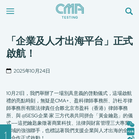
「企業及人才出海平台」正式
關於我們
我們的服務
啟航！
最新消息
加入我們
環球支援
2025年10月24日
聯絡我們
E-Port
服務申請
10月21日，我們舉辦了一場別具意義的啓動儀式，這場啟航
工廠服務預約
禮的亮點時刻，無疑是CMA+、盈科律師事務所、許杜岑律
師事務所有限法律責任合夥北京市盈科（香港）律師事務
简
繁
日
EN
所、與 @SESG企業·家 三方代表共同拼合「黃金鑰匙」的儀
式——這把鑰匙象徵著商業科技、法律與財富管理三大專業
領域的強強聯手，也標誌著我們支援企業與人才出海的全方
位合作正式啟動！