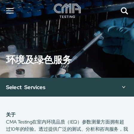
关于我们
我们的服务
最新消息
环境及绿色服务
加入我们
环球支援
联络我们
E-Port
Select Services
服务申请
工厂服务预约
简
繁
日
EN
关于
CMA Testing在室内环境品质（IEQ）参数测量方面拥有超
过10年的经验。透过提供广泛的测试、分析和咨询服务，我