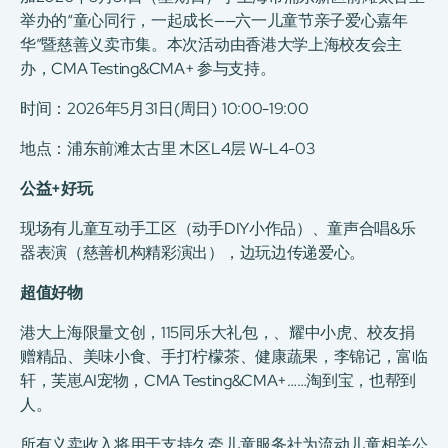
举办的“童心同行，一起成长——六一儿童节亲子爱心嘉年
华”暨慈善义卖市集。本次活动由香港大学上海校友会主
办，CMA Testing&CMA+ 参与支持。
时间：2026年5月31日(周日) 10:00-19:00
地点：浦东前滩太古里 木区L4层 W-L4-03
公益+好玩
现场有儿童互动手工区（动手DIY小作品）、童声合唱&乐
器表演（慈善机构精彩演出），边玩边传递爱心。
超值好物
港大上海限量文创，115同乐大礼包，、耀中小虎、校友捐
赠精品、美味小食、手打柠檬茶、健康蔬果，李锦记，富临
轩，芙崽AI宠物，CMA Testing&CMA+……淘到宝，也帮到
人。
所有义卖收入将用于支持久牵儿童服务社为流动儿童相关公