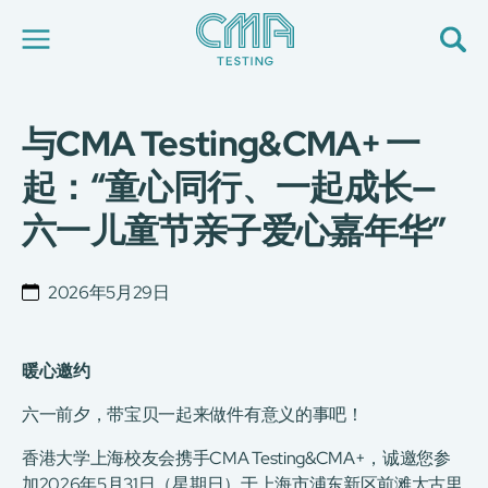
与CMA Testing&CMA+ 一
关于我们
我们的服务
起：“童心同行、一起成长—
最新消息
六一儿童节亲子爱心嘉年华”
加入我们
环球支援
联络我们
2026年5月29日
E-Port
服务申请
工厂服务预约
暖心邀约
简
繁
日
EN
六一前夕，带宝贝一起来做件有意义的事吧！
香港大学上海校友会携手CMA Testing&CMA+，诚邀您参
加2026年5月31日（星期日）于上海市浦东新区前滩太古里