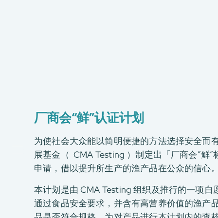
关于我们
我们的服务
消费品测试
绿色环保服务
厂商会“鲜”认证计划
工厂服务
认证与评价服务
为使社会大众能以简明便捷的方法选择安全而
CMA+
展基金（ CMA Testing ）制定出「厂商
最新消息
申请，借以提升所生产的渔产品在公众的信心
加入我们
本计划是由 CMA Testing 组织及推行的
环球支援
通过食品安全要求，并含有高营养价值的渔产品。
联络我们
品是否符合规格。为对产品进行本计划内的查核及检