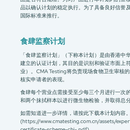
E-Port
品以确认计划的稳定执行。为了具备良好信誉及能
服务申请
国际标准来推行。
工厂服务预约
食肆监察计划
「食肆监察计划」（下称本计划）是由香港中华厂商
建立的认证计划，其目的是识别和验证市面上
业）。CMA Testing将负责现场食物卫生
核实申请者的表现。
食肆每个营业点需接受至少每三个月进行一次
和两个抹拭样本以进行微生物检验，并取得总分
如需知道进一步详情，请按此下载本计划内容
(https://www.cmatesting.com.cn/assets/exper
certificate-scheme-chi-.pdf)