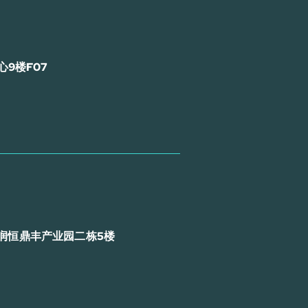
9楼F07
润恒鼎丰产业园二栋5楼