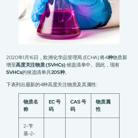
2020年1月16日，欧洲化学品管理局 (ECHA) 将4
种
物质新
增至
高度关注物质
(SVHCs)
候选清单中。因此，现有
SVHCs
的候选清单共
205
种
。
下表列出最新的4种高度关注物质及其属性:
物质名
EC
号
CAS
号
物质属
称
码
码
性
2-苄
基-2-