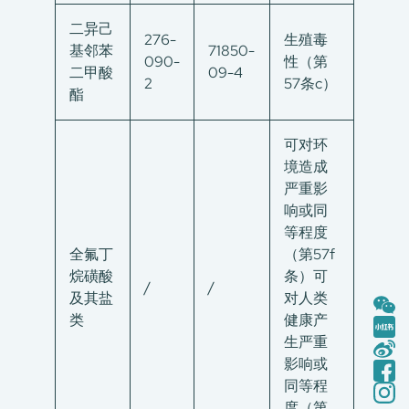
二异己
276-
生殖毒
基邻苯
71850-
090-
性（第
二甲酸
09-4
2
57条c）
酯
可对环
境造成
严重影
响或同
等程度
全氟丁
（第57f
烷磺酸
条）可
/
/
及其盐
对人类
类
健康产
生严重
影响或
同等程
度（第