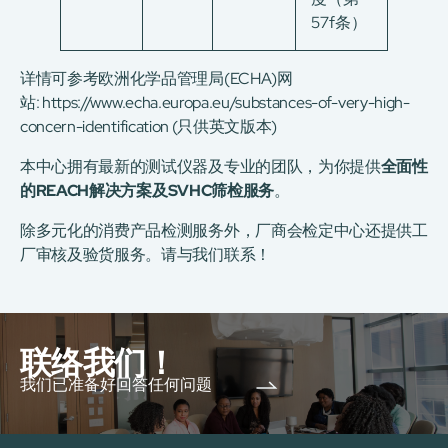
57f条）
详情可参考欧洲化学品管理局(ECHA)网
站:
https://www.echa.europa.eu/substances-of-very-high-
concern-identification
(只供英文版本)
本中心拥有最新的测试仪器及专业的团队，为你提供
全面性
的
REACH
解决方案及
SVHC
筛检服务
。
除多元化的消费产品检测服务外，厂商会检定中心还提供工
厂审核及验货服务。请与我们联系！
联络我们！
我们已准备好回答任何问题