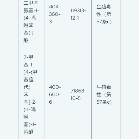
二甲基
404-
生殖毒
氨基-1-
119313-
360-
性（第
(4-吗
12-1
3
57条c）
啉苯
基)丁
酮
2-甲
基-1-
[4-(甲
基硫
代)
400-
生殖毒
71868-
苯
600-
性（第
10-5
基]-2-
6
57条c）
(4-吗
啉
基)-1-
丙酮