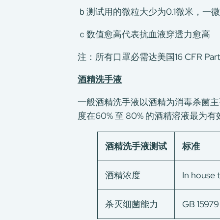
加入我们
ｂ测试用的微粒大少为0.1微米，一
环球支援
联络我们
ｃ数值愈高代表抗血液穿透力愈高
E-Port
注：所有口罩必需达美国16 CFR Par
服务申请
工厂服务预约
酒精洗手液
一般酒精洗手液以酒精为消毒杀菌主要成份，
度在60% 至 80% 的酒精溶液最为有效消
酒精洗手液测试
标准
酒精浓度
In house 
杀灭细菌能力
GB 1597