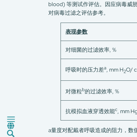
blood) 等测试作评估。因应病毒威胁, 病毒
对病毒过滤之评估参考。
表现参数
对细菌的过滤效率, %
关于我们
a
呼吸时的压力差
, mm H
O/ 
2
我们的服务
消费品测试
b
对微粒
的过滤效率, %
绿色环保服务
工厂服务
c
抗模拟血液穿透效能
, mm H
认证与评价服务
CMA+
最新消息
a量度对配戴者呼吸造成的阻力，数