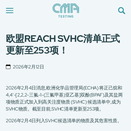
欧盟REACH SVHC清单正式
关于我们
我们的服务
更新至253项！
最新消息
加入我们
环球支援
2026年2月12日
联络我们
E-Port
服务申请
2026年2月4日消息,欧洲化学品管理局(ECHA) 将正己烷和
工厂服务预约
4,4′-[2,2,2-三氟-1-(三氟甲基)亚乙基]双酚(BPAF)及其盐两
项物质正式加入到高关注度物质 (SVHC) 候选清单中,成为
简
繁
日
EN
SVHC物质。截至目前,SVHC清单更新至253项。
2026年2月4日列入SVHC候选清单的物质及其危害性质。