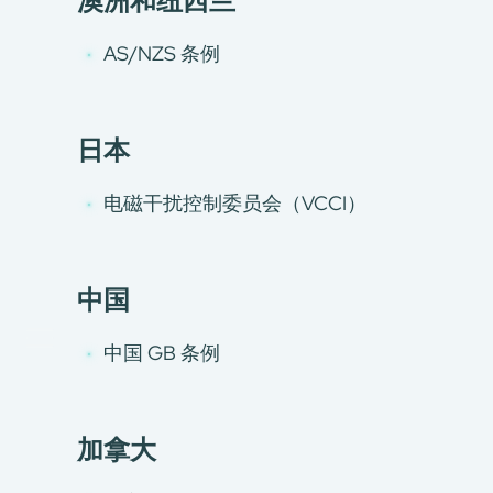
澳洲和纽西兰
AS/NZS 条例
日本
关于我们
我们的服务
电磁干扰控制委员会（VCCI）
消费品测试
绿色环保服务
工厂服务
中国
认证与评价服务
CMA+
中国 GB 条例
最新消息
加入我们
环球支援
加拿大
联络我们