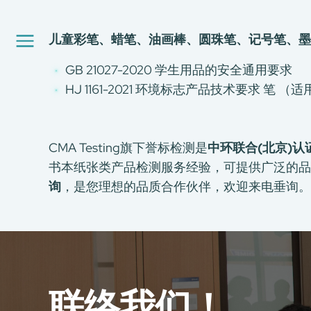
工厂服务
认证与评价服务
儿童彩笔、蜡笔、油画棒、圆珠笔、记号笔、墨
CMA+
最新消息
GB 21027-2020 学生用品的安全通用要求
加入我们
HJ 1161-2021 环境标志产品技术要求 笔
环球支援
联络我们
E-Port
CMA Testing旗下誉标检测是
中环联合(北京)认
服务申请
书本纸张类产品检测服务经验，可提供广泛的品
工厂服务预约
询
，是您理想的品质合作伙伴，欢迎来电垂询。
联络我们！