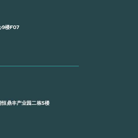
9楼F07
润恒鼎丰产业园二栋5楼