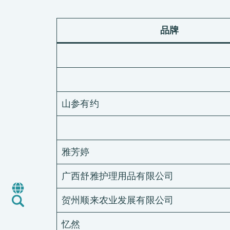
品牌
关于我们
我们的服务
山参有约
CMA+ 跨洋引擎
消费品测试
绿色环保服务
雅芳婷
工厂服务
认证与评价服务
广西舒雅护理用品有限公司
「A+」标签
贺州顺来农业发展有限公司
最新消息
加入我们
忆然