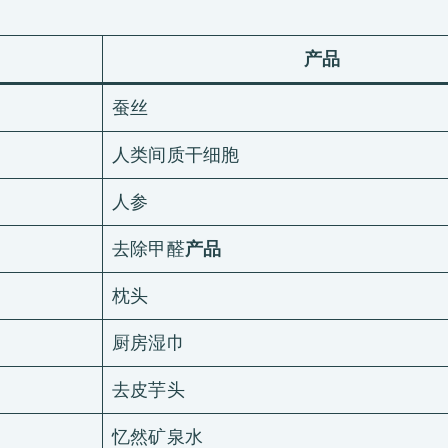
产品
蚕丝
人类间质干细胞
人参
去除甲醛
产品
枕头
厨房湿巾
去皮芋头
忆然矿泉水