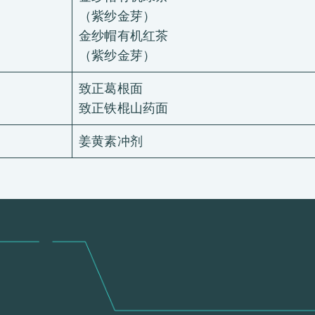
（紫纱金芽）
金纱帽有机红茶
（紫纱金芽）
致正葛根面
致正铁棍山药面
姜黄素冲剂