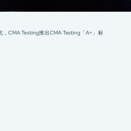
sting推出CMA Testing「A+」标