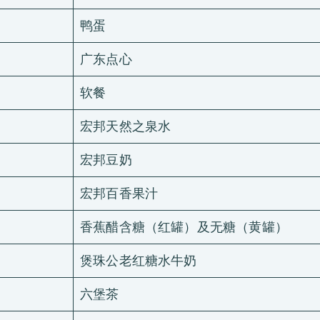
鸭蛋
广东点心
软餐
宏邦天然之泉水
宏邦豆奶
宏邦百香果汁
香蕉醋含糖（红罐）及无糖（黄罐）
煲珠公老红糖水牛奶
六堡茶