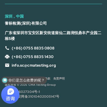
深圳，中国
誉标检测(深圳)有限公司
广东省深圳市宝安区新安街道留仙二路润恒鼎丰产业园二
栋5楼
(+86) 0755 8835 0808
(+86) 0755 8835 1430
info.sc@cmatesting.org
×
你们是怎么收费的呢？
隐私政策
Cookie 政策
服务条款
免责声明
请问有什么可以帮您？
可以介绍下测试服务么？
版权所有 © 2026 CMA Testing Group
沪ICP备16027304号-1
沪公安网备31010402005147号
现在咨询
稍后再说