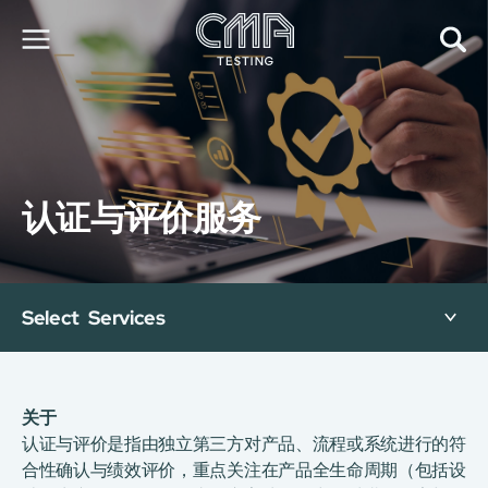
关于我们
我们的服务
最新消息
认证与评价服务
加入我们
环球支援
联络我们
E-Port
Select Services
服务申请
工厂服务预约
简
繁
日
EN
关于
认证与评价是指由独立第三方对产品、流程或系统进行的符
合性确认与绩效评价，重点关注在产品全生命周期（包括设